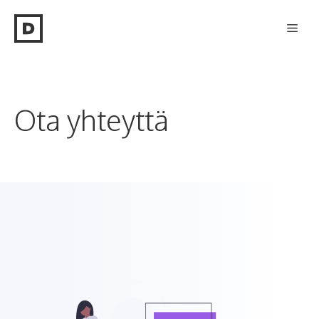
Siirry
Vali
sisältöön
Ota yhteyttä