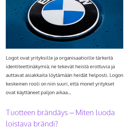
Logot ovat yrityksille ja organisaatioille tärkeitä
identiteettinäkymiä; ne tekevät heistä erottuvia ja
auttavat asiakkaita löytämään heidät helposti. Logon
keskeinen rooli on niin suuri, että monet yritykset
ovat käyttäneet paljon aikaa…
Tuotteen brändäys – Miten luoda
loistava brändi?