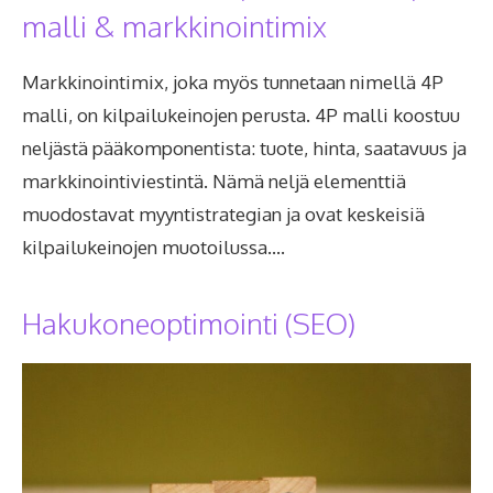
malli & markkinointimix
Markkinointimix, joka myös tunnetaan nimellä 4P
malli, on kilpailukeinojen perusta. 4P malli koostuu
neljästä pääkomponentista: tuote, hinta, saatavuus ja
markkinointiviestintä. Nämä neljä elementtiä
muodostavat myyntistrategian ja ovat keskeisiä
kilpailukeinojen muotoilussa….
Hakukoneoptimointi (SEO)