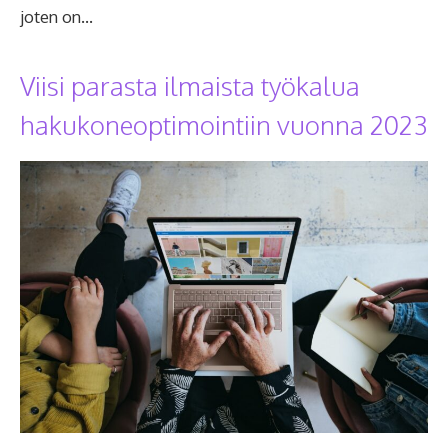
joten on…
Viisi parasta ilmaista työkalua
hakukoneoptimointiin vuonna 2023