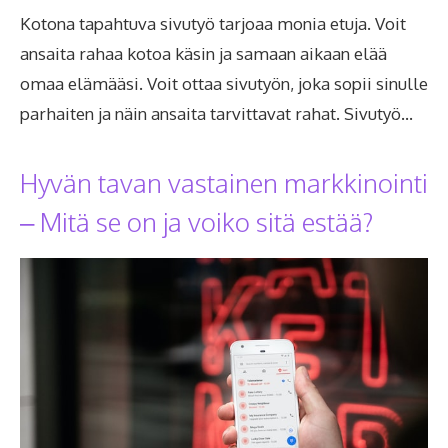
Kotona tapahtuva sivutyö tarjoaa monia etuja. Voit
ansaita rahaa kotoa käsin ja samaan aikaan elää
omaa elämääsi. Voit ottaa sivutyön, joka sopii sinulle
parhaiten ja näin ansaita tarvittavat rahat. Sivutyö…
Hyvän tavan vastainen markkinointi
– Mitä se on ja voiko sitä estää?